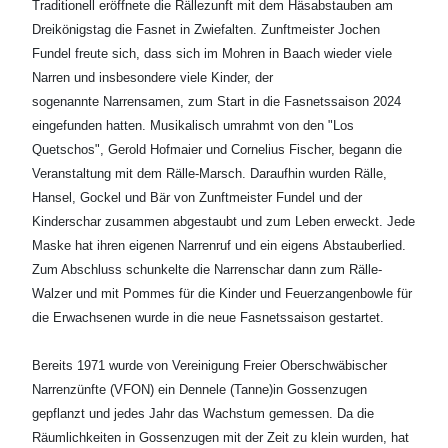
Traditionell eröffnete die Rällezunft mit dem Häsabstauben am
Dreikönigstag die Fasnet in Zwiefalten. Zunftmeister Jochen
Fundel freute sich, dass sich im Mohren in Baach wieder viele
Narren und insbesondere viele Kinder, der
sogenannte Narrensamen, zum Start in die Fasnetssaison 2024
eingefunden hatten. Musikalisch umrahmt von den "Los
Quetschos", Gerold Hofmaier und Cornelius Fischer, begann die
Veranstaltung mit dem Rälle-Marsch. Daraufhin wurden Rälle,
Hansel, Gockel und Bär von Zunftmeister Fundel und der
Kinderschar zusammen abgestaubt und zum Leben erweckt. Jede
Maske hat ihren eigenen Narrenruf und ein eigens Abstauberlied.
Zum Abschluss schunkelte die Narrenschar dann zum Rälle-
Walzer und mit Pommes für die Kinder und Feuerzangenbowle für
die Erwachsenen wurde in die neue Fasnetssaison gestartet.
Bereits 1971 wurde von Vereinigung Freier Oberschwäbischer
Narrenzünfte (VFON) ein Dennele (Tanne)in Gossenzugen
gepflanzt und jedes Jahr das Wachstum gemessen. Da die
Räumlichkeiten in Gossenzugen mit der Zeit zu klein wurden, hat