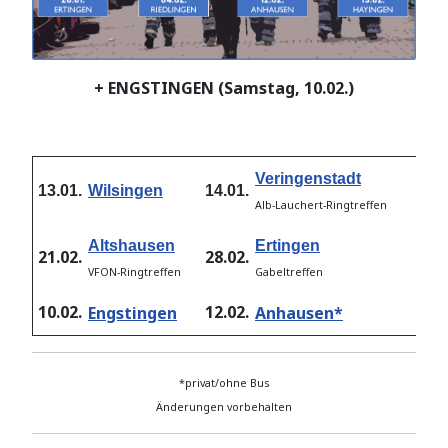
+ ENGSTINGEN (Samstag, 10.02.)
Veringenstadt
13.01.
Wilsingen
14.01.
20.
Alb-Lauchert-Ringtreffen
Altshausen
Ertingen
21.02.
28.02.
04.
VFON-Ringtreffen
Gabeltreffen
10.02.
12.02.
13.
Engstingen
Anhausen*
*privat/ohne Bus
Änderungen vorbehalten