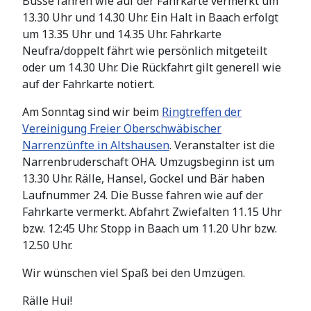
Busse fahren wie auf der Fahrkarte vermerkt um
13.30 Uhr
und
14.30 Uhr
. Ein Halt in
Baach
erfolgt
um
13.35 Uhr
und
14.35 Uhr
. Fahrkarte
Neufra/doppelt fährt wie persönlich mitgeteilt
oder um 14.30 Uhr. Die Rückfahrt gilt generell wie
auf der Fahrkarte notiert.
Am Sonntag sind wir beim
Ringtreffen der
Vereinigung Freier Oberschwäbischer
Narrenzünfte in Altshausen
. Veranstalter ist die
Narrenbruderschaft
OHA
. Umzugsbeginn ist um
13.30 Uhr
. Rälle, Hansel, Gockel und Bär haben
Laufnummer 24
. Die Busse fahren wie auf der
Fahrkarte vermerkt.
Abfahrt Zwiefalten 11.15 Uhr
bzw. 12:45 Uhr. Stopp in Baach um 11.20 Uhr bzw.
12.50 Uhr.
Wir wünschen viel Spaß bei den Umzügen.
Rälle Hui!